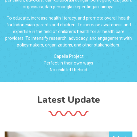
organisasi, dan pemangku kepentingan lainnya.
To educate, increase health literacy, and promote overall health
for Indonesian parents and children. To increase awareness and
expertise in the field of children's health for all health care
providers. To intensify research, advocacy, and engagement with
policymakers, organizations, and other stakeholders.
Capella Project
Perfect in their own ways
No child left behind
Latest Update