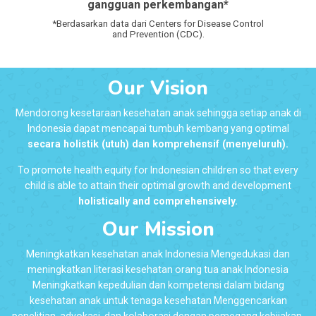
gangguan perkembangan*
*Berdasarkan data dari Centers for Disease Control
and Prevention (CDC).
Our Vision
Mendorong kesetaraan kesehatan anak sehingga setiap anak di
Indonesia dapat mencapai tumbuh kembang yang optimal
secara holistik (utuh) dan komprehensif (menyeluruh).
To promote health equity for Indonesian children so that every
child is able to attain their optimal growth and development
holistically and comprehensively.
Our Mission
Meningkatkan kesehatan anak Indonesia Mengedukasi dan
meningkatkan literasi kesehatan orang tua anak Indonesia
Meningkatkan kepedulian dan kompetensi dalam bidang
kesehatan anak untuk tenaga kesehatan Menggencarkan
penelitian, advokasi, dan kolaborasi dengan pemegang kebijakan,