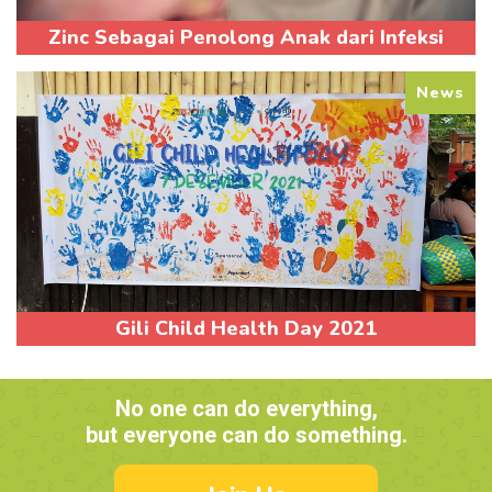
Zinc Sebagai Penolong Anak dari Infeksi
News
Gili Child Health Day 2021
No one can do everything,
but everyone can do something.